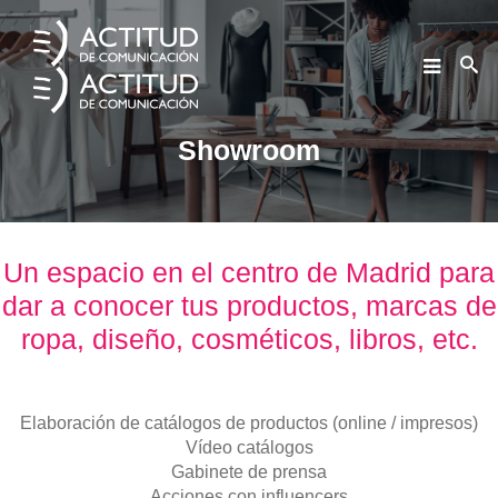
Please publish modules in
offcanvas
position.
Showroom
Un espacio en el centro de Madrid para
dar a conocer tus productos, marcas de
ropa, diseño, cosméticos, libros, etc.
Elaboración de catálogos de productos (online / impresos)
Vídeo catálogos
Gabinete de prensa
Acciones con influencers